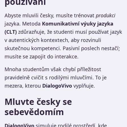
používání
Abyste mluvili česky, musíte trénovat
produkci
jazyka. Metoda
Komunikativní výuky jazyka
(CLT)
zdůrazňuje, že studenti musí používat jazyk
v autentických kontextech, aby rozvinuli
skutečnou kompetenci. Pasivní poslech nestačí;
musíte se zapojit do interakce.
Mnoha studentům však chybí příležitost
pravidelně cvičit s rodilými mluvčími. To je
mezera, kterou
DialogoVivo
vyplňuje.
Mluvte česky se
sebevědomím
DialogoVivo
simuluje rodilé prostředí, kde