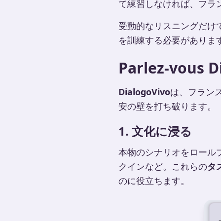
て練習しなければ、フラ
受動的なリスニングだけ
を訓練する必要がありま
Parlez-vous D
DialogoVivo
は、フラン
安の壁を打ち破ります。
1. 文化に浸る
本物のシナリオをロール
クインなど。これらの
タ
のに役立ちます。