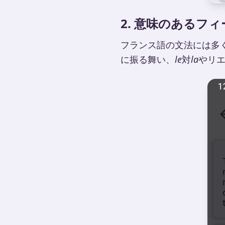
2. 意味のあるフ
フランス語の文法には多
に振る舞い、
le
対
la
やリ