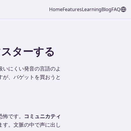
Home
Features
Learning
Blog
FAQ
マスターする
扱いにくい発音の言語のよ
すが、バゲットを買おうと
恐怖です。
コミュニカティ
ます。文脈の中で声に出し