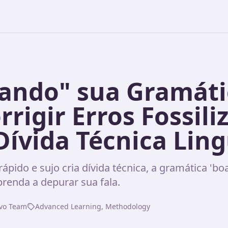
ando" sua Gramáti
rigir Erros Fossili
Dívida Técnica Ling
pido e sujo cria dívida técnica, a gramática 'boa
Aprenda a depurar sua fala.
ivo Team
Advanced Learning, Methodology