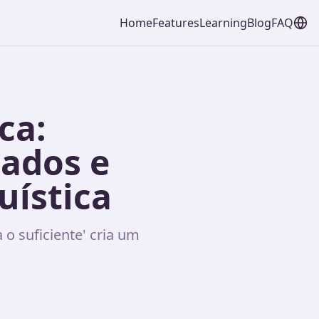
Home
Features
Learning
Blog
FAQ
ca:
zados e
uística
 o suficiente' cria um