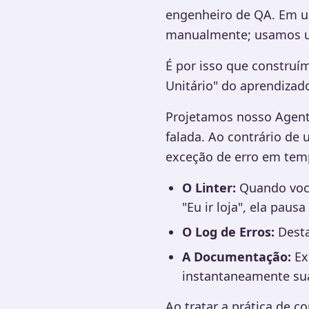
engenheiro de QA. Em um
manualmente; usamos u
É por isso que construí
Unitário" do aprendizad
Projetamos nosso Agent
falada. Ao contrário de
exceção de erro em temp
O Linter:
Quando você 
"Eu ir loja", ela paus
O Log de Erros:
Destac
A Documentação:
Exp
instantaneamente su
Ao tratar a prática de 