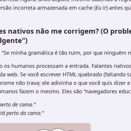
ersão incorreta armazenada em cache (
Eu ir
) antes q
tes nativos não me corrigem? (O prob
lgente")
: "Se minha gramática é tão ruim, por que ninguém 
o os humanos processam a entrada. Falantes nativ
a web. Se você escrever HTML quebrado (faltando t
rome não trava; ele adivinha o que você quis dizer e
umanos fazem o mesmo. Eles são "navegadores educ
 perto de cama."
stá perto da cama."