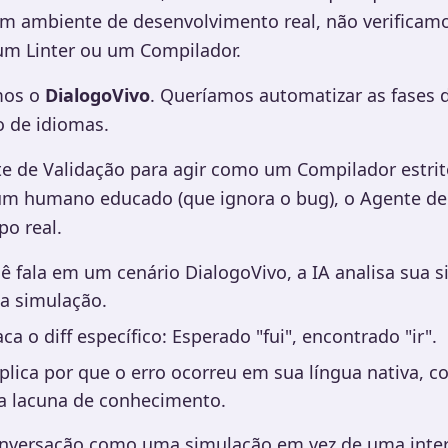
 ambiente de desenvolvimento real, não verificamo
m Linter ou um Compilador.
mos o
DialogoVivo
. Queríamos automatizar as fases d
o de idiomas.
e de Validação para agir como um Compilador estri
 um humano educado (que ignora o bug), o Agente de
o real.
fala em um cenário DialogoVivo, a IA analisa sua si
a a simulação.
a o diff específico: Esperado "fui", encontrado "ir".
lica por que o erro ocorreu em sua língua nativa, c
a lacuna de conhecimento.
conversação como uma simulação em vez de uma intera