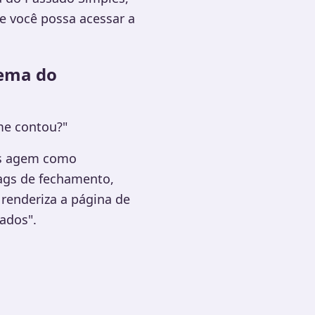
ue você possa acessar a
lema do
me contou?"
os agem como
ags de fechamento,
 renderiza a página de
ados".