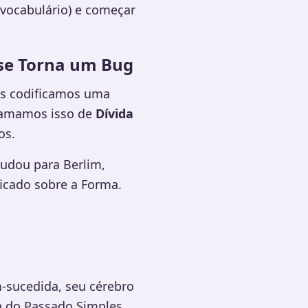
(vocabulário) e começar
 se Torna um Bug
ós codificamos uma
Chamamos isso de
Dívida
os.
udou para Berlim,
ficado sobre a Forma.
-sucedida, seu cérebro
a do Passado Simples,