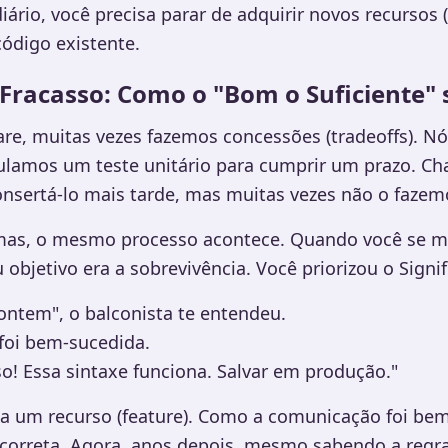
ário, você precisa parar de adquirir novos recursos 
código existente.
 Fracasso: Como o "Bom o Suficiente"
re, muitas vezes fazemos concessões (tradeoffs). N
pulamos um teste unitário para cumprir um prazo. 
nsertá-lo mais tarde, mas muitas vezes não o fazem
mas, o mesmo processo acontece. Quando você se m
 objetivo era a sobrevivência. Você priorizou o Signi
a ontem", o balconista te entendeu.
foi bem-sucedida.
o! Essa sintaxe funciona. Salvar em produção."
na um recurso (feature). Como a comunicação foi bem
incorreta. Agora, anos depois, mesmo sabendo a regr