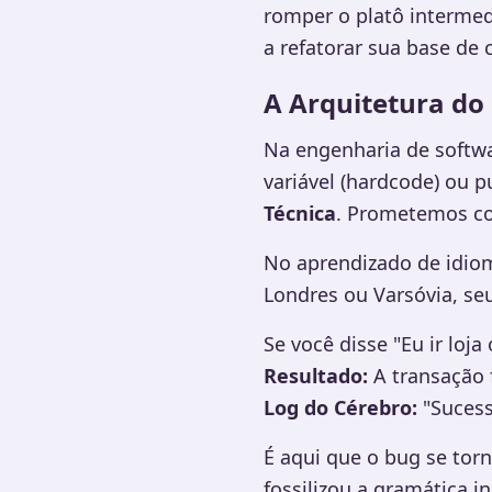
romper o platô intermedi
a refatorar sua base de 
A Arquitetura do
Na engenharia de softwa
variável (hardcode) ou 
Técnica
. Prometemos co
No aprendizado de idio
Londres ou Varsóvia, seu
Se você disse "Eu ir loj
Resultado:
A transação 
Log do Cérebro:
"Sucess
É aqui que o bug se tor
fossilizou a gramática 