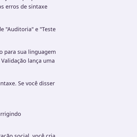
s erros de sintaxe
e "Auditoria" e "Teste
to para sua linguagem
 Validação lança uma
ntaxe. Se você disser
orrigindo
ção social, você cria