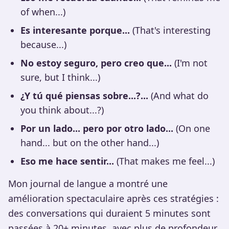
of when...)
Es interesante porque...
(That's interesting
because...)
No estoy seguro, pero creo que...
(I'm not
sure, but I think...)
¿Y tú qué piensas sobre...?...
(And what do
you think about...?)
Por un lado... pero por otro lado...
(On one
hand... but on the other hand...)
Eso me hace sentir...
(That makes me feel...)
Mon journal de langue a montré une
amélioration spectaculaire après ces stratégies :
des conversations qui duraient 5 minutes sont
passées à 20+ minutes, avec plus de profondeur