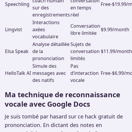
coach humain
conversation
Speechling
Free-$19.99/
sur des
en temps
enregistrements
réel
Interactions
Conversation
Lingvist
axées
$9.99/month
libre limitée
vocabulaire
Analyse détaillée
Sujets de
Elsa Speak
de la
conversation
$11.99/month
prononciation
limités
Simule des
Pas
HelloTalk AI
messages avec
d’interaction
Free-$6.99/m
des natifs
vocale
Ma technique de reconnaissance
vocale avec Google Docs
Je suis tombé par hasard sur ce hack gratuit de
prononciation. En dictant des notes en